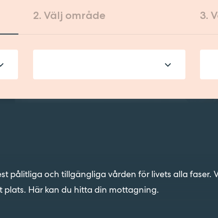
2. Välj område
3. 
Välj alternativ...
V
pålitliga och tillgängliga vården för livets alla faser. V
t plats. Här kan du hitta din mottagning.