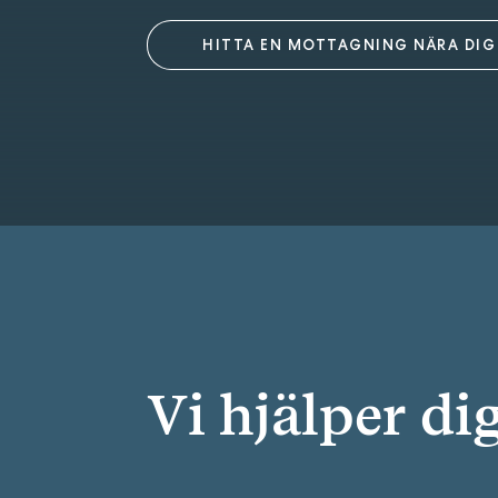
HITTA EN MOTTAGNING NÄRA DIG
Kronoberg
Uppsala
Jönköping
Halland
Gotland
Vi hjälper di
Värmland
Dalarna