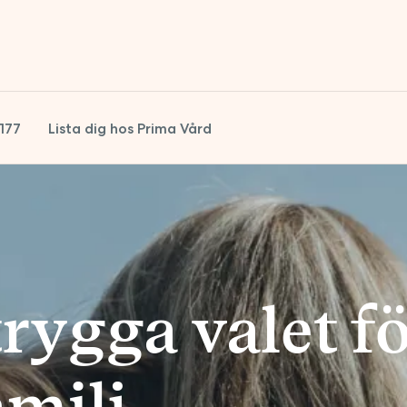
1177
Lista dig hos Prima Vård
trygga valet f
amilj.