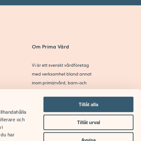
Om Prima Vård
Vi är ett svenskt vårdföretag
med verksamhet bland annat
inom primärvård, barn-och
kvinnohälsovård, psykiatri,
beroendevård och
Tillåt alla
hemsjukvård.
illhandahålla
ifierare och
Tillåt urval
Till primavard.se
vi
 du har
Avvisa