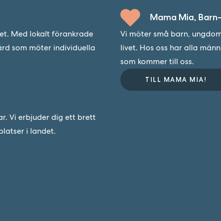
Mama Mia, Barn-
det. Med lokalt förankrade
Vi möter små barn, ungdoma
ård som möter individuella
livet. Hos oss har alla män
som kommer till oss.
TILL MAMA MIA!
 Vi erbjuder dig ett brett
latser i landet.