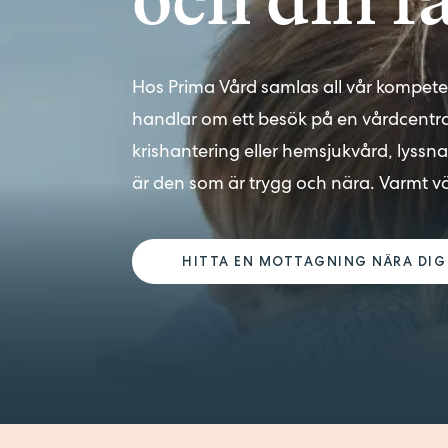
Företagsförvärv
Kontakt
Synpunkter på vården
Hos Prima Vård samlas all vår kompet
Pressrum
handlar om ett besök på en vårdcentral,
krishantering eller hemsjukvård, lyssnar
är den som är trygg och nära. Varmt vä
HITTA EN MOTTAGNING NÄRA DIG