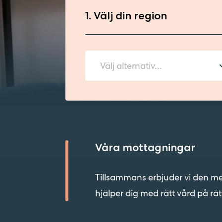
1. Välj din region
Välj alternativ...
Stockholm
Skåne
Våra mottagningar
Blekinge
Tillsammans erbjuder vi den mest 
Sörmland
hjälper dig med rätt vård på rät
Västra Götaland