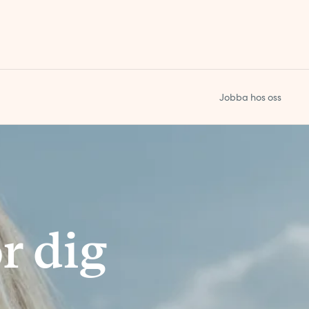
Jobba hos oss
ör dig