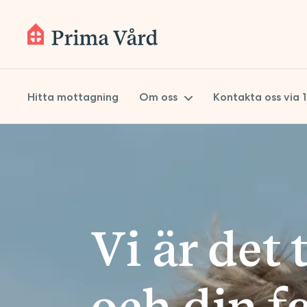
Hitta mottagning
Om oss
Kontakta oss via 
Om Prima Vård
Styrelse
Koncernledning
Vi är det 
Kvalitetsarbete
Hållbarhet
och din f
Lokaler