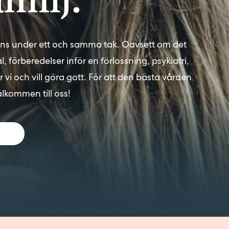
ens under ett och samma tak. Oavsett om det
 förberedelser inför en förlossning, psykiatri,
 vi och vill göra gott. För att den bästa vården
lkommen till oss!