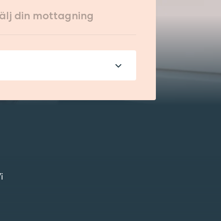
Välj din mottagning
älj alternativ...
KONTAKTA OSS VIA 1177
i