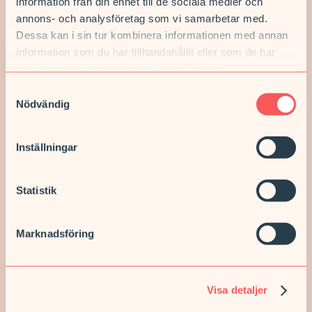
information från din enhet till de sociala medier och
annons- och analysföretag som vi samarbetar med.
Fysioterapeut till Solklart vård i Bjuv
Dessa kan i sin tur kombinera informationen med annan
Bjuv
information som du har tillhandahållit eller som de har
Tidsbegränsad anställning
samlat in när du har använt deras tjänster.
Samtyckesval
Nödvändig
TILL TJÄNSTEN
Inställningar
Statistik
Fysioterapeut till Söråker hälsocentral
Marknadsföring
Söråker
Tillsvidareanställning
Visa detaljer
TILL TJÄNSTEN