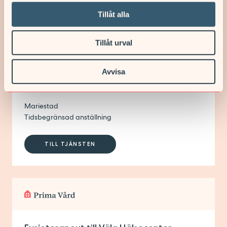
Tillåt alla
Tillåt urval
Avvisa
Fysioterapeut till Ungas Psykiska Hälsa
(vikariat)
Mariestad
Tidsbegränsad anställning
TILL TJÄNSTEN