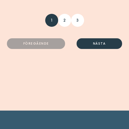
1
2
3
FÖREGÅENDE
NÄSTA