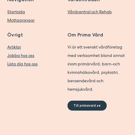
Startsida
Vårdcentral och Rehab
Mottagningar
Övrigt
Om Prima Vård
Artiklar
Vi är ett svenskt vårdföretag
Jobba hos oss
med verksamhet bland annat
Lista dig hos oss
inom primärvård, barn-och
kvinnohälsovård, psykiatri,
beroendevård och
hemsjukvård.
Till primavard.se
Copyright © 2026 Prima Vård AB.