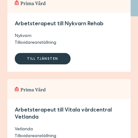
Tyresö
Täby
Vellinge
Arbetsterapeut till Nykvarn Rehab
Vetlanda
Nykvarn
Visby
Tillsvidareanställning
Värnamo
Ängelholm
TILL TJÄNSTEN
Åstorp
Rensa valda
Arbetsterapeut till Vitala vårdcentral
Vetlanda
Vetlanda
Tillsvidareanställning