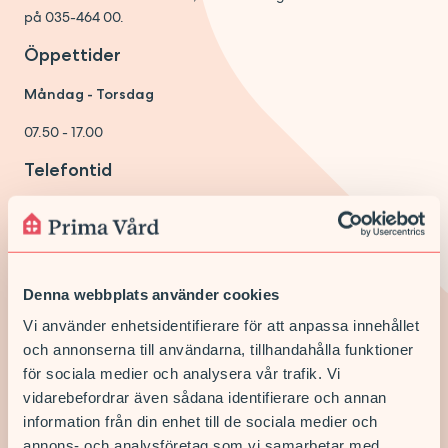
på 035-464 00.
Öppettider
Måndag - Torsdag
07.50 - 17.00
Telefontid
Måndag - Torsdag
07.00 - 16.45
Laboratorium
Drop in mån-tors 8-12 samt 13-16.
Denna webbplats använder cookies
Vi använder enhetsidentifierare för att anpassa innehållet
Telefon
och annonserna till användarna, tillhandahålla funktioner
035-464 00
för sociala medier och analysera vår trafik. Vi
vidarebefordrar även sådana identifierare och annan
E-post
information från din enhet till de sociala medier och
Vi kan tyvärr inte behandla eller svara på e-post som
annons- och analysföretag som vi samarbetar med.