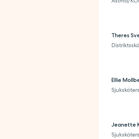
Astma/KO
Theres Sv
Distriktssk
Ellie Mollb
Sjuksköter
Jeanette 
Sjuksköter