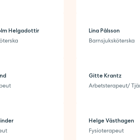
olm Helgadottir
Lina Pålsson
öterska
Barnsjuksköterska
und
Gitte Krantz
peut
Arbetsterapeut/ Tjä
inder
Helge Västhagen
eut
Fysioterapeut