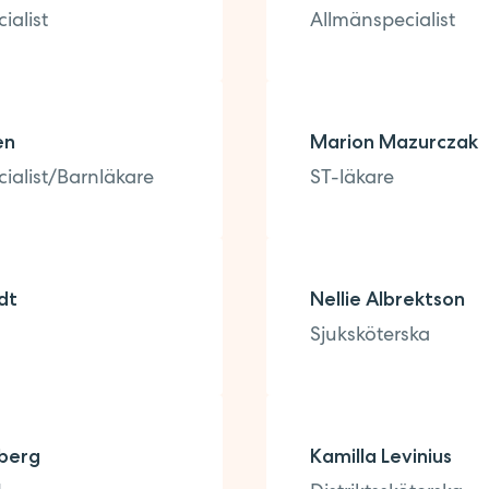
ialist
Allmänspecialist
en
Marion Mazurczak
ialist/Barnläkare
ST-läkare
dt
Nellie Albrektson
Sjuksköterska
iberg
Kamilla Levinius