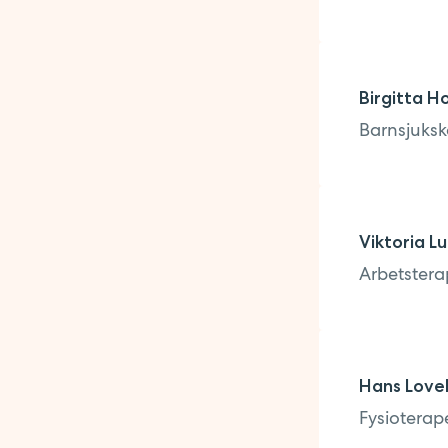
Birgitta H
Barnsjuksk
Viktoria L
Arbetstera
Hans Lovel
Fysioterap