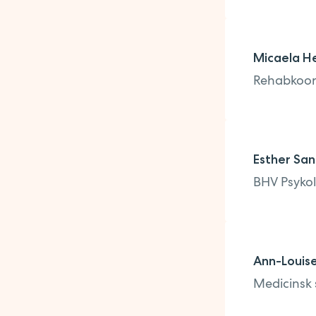
Micaela H
Rehabkoor
Esther San
BHV Psyko
Ann-Louis
Medicinsk 