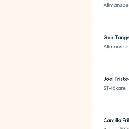
Allmänspec
Geir Tang
Allmänspec
Joel Friste
ST-läkare
Camilla Fr