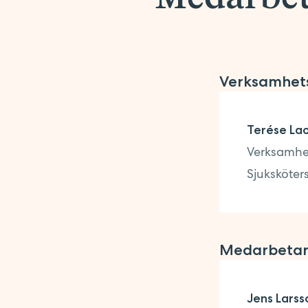
Företagsförvärv
Kontakt
Synpunkter på vården
Pressrum
Verksamhet
Terése La
Verksamhe
Sjuksköter
Medarbeta
Jens Larss