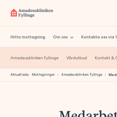
Hitta mottagning
Om oss
Kontakta oss via 
Amadeuskliniken Fyllinge
Vårdutbud
Kontakt & 
Om Prima Vård
Styrelse
Aktuell sida:
Mottagningar
Amadeuskliniken Fyllinge
Med
Koncernledning
Kvalitetsarbete
Hållbarhet
Lokaler
Medarbet