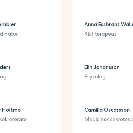
embjer
Anna Essbrant Wall
dinator
KBT terapeut
ders
Elin Johansson
log
Psykolog
e Holtmo
Camilla Oscarsson
sekreterare
Medicinsk sekretera