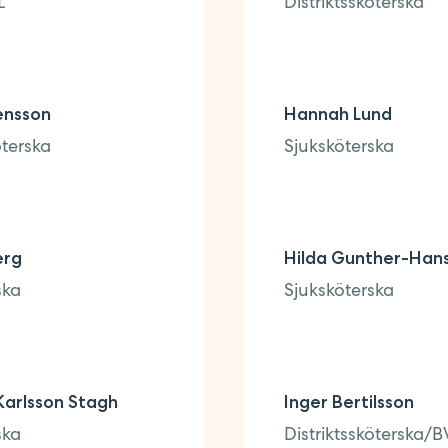
L
Distriktssköterska
ensson
Hannah Lund
öterska
Sjuksköterska
erg
Hilda Gunther-Han
ska
Sjuksköterska
Karlsson Stagh
Inger Bertilsson
ska
Distriktssköterska/