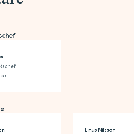
schef
os
tschef
ska
re
on
Linus Nilsson