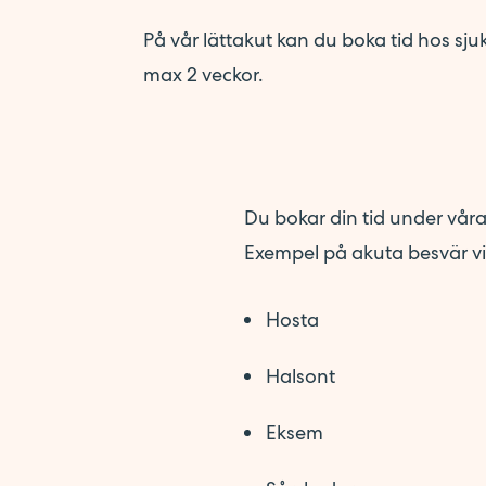
Företagsförvärv
På vår lättakut kan du boka tid hos sju
Kontakt
max 2 veckor.
Synpunkter på vården
Pressrum
Du bokar din tid under våra
Exempel på akuta besvär v
Hosta
Halsont
Eksem