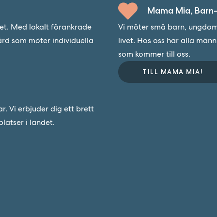
Mama Mia, Barn-
det. Med lokalt förankrade
Vi möter små barn, ungdoma
ård som möter individuella
livet. Hos oss har alla män
som kommer till oss.
TILL MAMA MIA!
 Vi erbjuder dig ett brett
latser i landet.