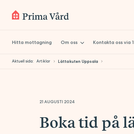
Hitta mottagning
Om oss
Kontakta oss via 
Aktuell sida:
Artiklar
Lättakuten Uppsala
Om Prima Vård
Styrelse
Koncernledning
21 AUGUSTI 2024
Kvalitetsarbete
Hållbarhet
Boka tid på l
Lokaler