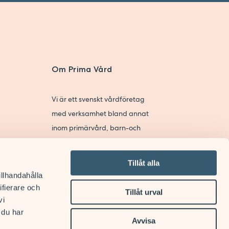
Om Prima Vård
Vi är ett svenskt vårdföretag
med verksamhet bland annat
inom primärvård, barn-och
kvinnohälsovård, psykiatri,
beroendevård och
Tillåt alla
hemsjukvård.
illhandahålla
ifierare och
Tillåt urval
Till primavard.se
vi
 du har
Avvisa