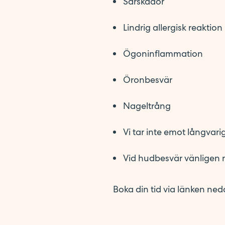
Sårskador
Lindrig allergisk reaktion
Ögoninflammation
Öronbesvär
Nageltrång
Vi tar inte emot långvari
Vid hudbesvär vänligen ri
Boka din tid via länken ned