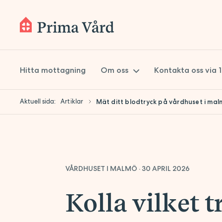
Hitta mottagning
Om oss
Kontakta oss via 
Aktuell sida:
Artiklar
Mät ditt blodtryck på vårdhuset i ma
Om Prima Vård
Styrelse
Koncernledning
VÅRDHUSET I MALMÖ
Kvalitetsarbete
·
30 APRIL 2026
Hållbarhet
Kolla vilket t
Lokaler