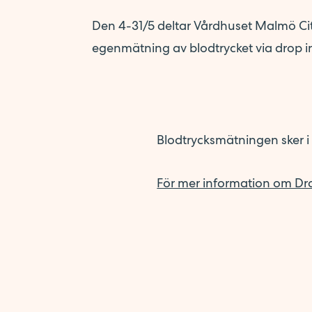
Företagsförvärv
Den 4-31/5 deltar Vårdhuset Malmö City
Kontakt
egenmätning av blodtrycket via drop in
Synpunkter på vården
Pressrum
Blodtrycksmätningen sker i
För mer information om Dro