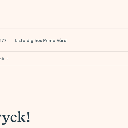
1177
Lista dig hos Prima Vård
lmö
ryck!