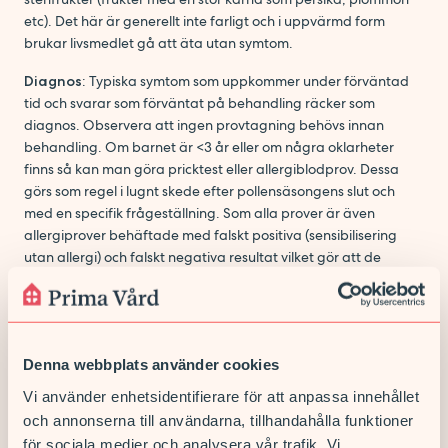
etc). Det här är generellt inte farligt och i uppvärmd form
brukar livsmedlet gå att äta utan symtom.
Diagnos
: Typiska symtom som uppkommer under förväntad
tid och svarar som förväntat på behandling räcker som
diagnos. Observera att ingen provtagning behövs innan
behandling. Om barnet är <3 år eller om några oklarheter
finns så kan man göra pricktest eller allergiblodprov. Dessa
görs som regel i lugnt skede efter pollensäsongens slut och
med en specifik frågeställning. Som alla prover är även
allergiprover behäftade med falskt positiva (sensibilisering
utan allergi) och falskt negativa resultat vilket gör att de
behöver tolkas i sitt sammanhang av någon som kan det. Det
här gör också att vi generellt avråder från allergiprov som t.ex
säljs på apotek och på nätet.
Behandling
: Behandlingen är till övervägande del egenvård.
Denna webbplats använder cookies
Bra mediciner går att köpa receptfritt.
Vi använder enhetsidentifierare för att anpassa innehållet
och annonserna till användarna, tillhandahålla funktioner
Grunden i behandlingen är antihistamin. Alla sorter som säljs
receptfritt på apotek fungerar. Medicinen är säker att
för sociala medier och analysera vår trafik. Vi