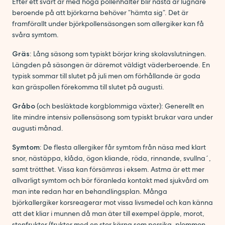
Efter ett svårt år med höga pollenhalter blir nästa år lugnare
beroende på att björkarna behöver ”hämta sig”. Det är
framförallt under björkpollensäsongen som allergiker kan få
svåra symtom.
Gräs
: Lång säsong som typiskt börjar kring skolavslutningen.
Längden på säsongen är däremot väldigt väderberoende. En
typisk sommar till slutet på juli men om förhållande är goda
kan gräspollen förekomma till slutet på augusti.
Gråbo
(och besläktade korgblommiga växter): Generellt en
lite mindre intensiv pollensäsong som typiskt brukar vara under
augusti månad.
Symtom
: De flesta allergiker får symtom från näsa med klart
snor, nästäppa, klåda, ögon kliande, röda, rinnande, svullna´,
samt trötthet. Vissa kan försämras i eksem. Astma är ett mer
allvarligt symtom och bör föranleda kontakt med sjukvård om
man inte redan har en behandlingsplan. Många
björkallergiker korsreagerar mot vissa livsmedel och kan känna
att det kliar i munnen då man äter till exempel äpple, morot,
stenfrukter (frukter med en stor kärna som persika, plommon