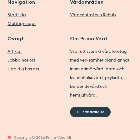
Navigation
Vårdområden
Startsida
Vårdcentral och Rehab
Mottagningar
Övrigt
Om Prima Vård
Artiklar
Vi är ett svenskt vårdföretag
Jobba hos oss
med verksamhet bland annat
Lista dig hos oss
inom primärvård, barn-och
kvinnohälsovård, psykiatri,
beroendevård och
hemsjukvård.
Till primavard.se
Copyright © 2026 Prima Vård AB.