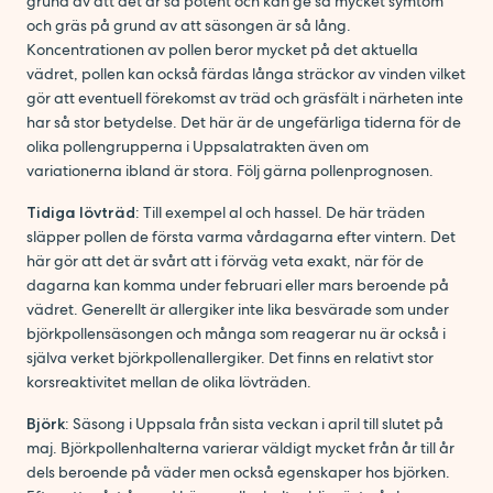
grund av att det är så potent och kan ge så mycket symtom
och gräs på grund av att säsongen är så lång.
Koncentrationen av pollen beror mycket på det aktuella
vädret, pollen kan också färdas långa sträckor av vinden vilket
gör att eventuell förekomst av träd och gräsfält i närheten inte
har så stor betydelse. Det här är de ungefärliga tiderna för de
olika pollengrupperna i Uppsalatrakten även om
variationerna ibland är stora. Följ gärna pollenprognosen.
Tidiga lövträd
: Till exempel al och hassel. De här träden
släpper pollen de första varma vårdagarna efter vintern. Det
här gör att det är svårt att i förväg veta exakt, när för de
dagarna kan komma under februari eller mars beroende på
vädret. Generellt är allergiker inte lika besvärade som under
björkpollensäsongen och många som reagerar nu är också i
själva verket björkpollenallergiker. Det finns en relativt stor
korsreaktivitet mellan de olika lövträden.
Björk
: Säsong i Uppsala från sista veckan i april till slutet på
maj. Björkpollenhalterna varierar väldigt mycket från år till år
dels beroende på väder men också egenskaper hos björken.