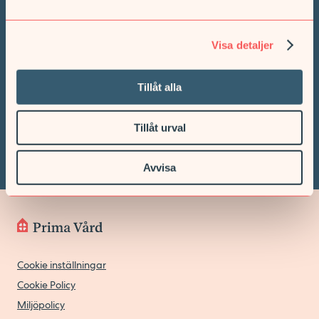
landet.
VÅRA MOTTAGNINGAR
Visa detaljer
Mama Mia, Barn- & kvinnohälsa
Vi möter små barn, ungdomar och vuxna. Vi finns med under
Tillåt alla
hela livet. Hos oss har alla människor samma värde och vi bryr
oss om de som kommer till oss.
Tillåt urval
TILL MAMA MIA!
Avvisa
Cookie inställningar
Cookie Policy
Miljöpolicy