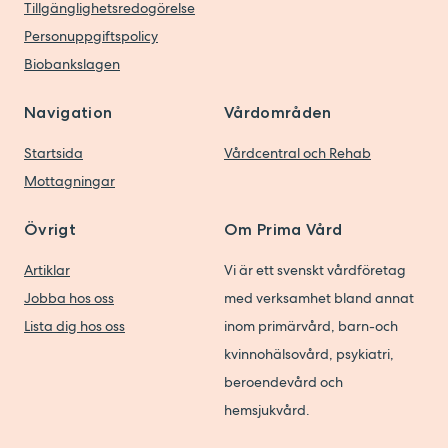
Tillgänglighetsredogörelse
Personuppgiftspolicy
Biobankslagen
Navigation
Vårdområden
Startsida
Vårdcentral och Rehab
Mottagningar
Övrigt
Om Prima Vård
Artiklar
Vi är ett svenskt vårdföretag
Jobba hos oss
med verksamhet bland annat
Lista dig hos oss
inom primärvård, barn-och
kvinnohälsovård, psykiatri,
beroendevård och
hemsjukvård.