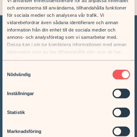
Vi använder enhetsidentifierare för att anpassa innehållet
och annonserna till användarna, tillhandahålla funktioner
för sociala medier och analysera vår trafik. Vi
vidarebefordrar även sådana identifierare och annan
information från din enhet till de sociala medier och
Vi hjälper dig när du
annons- och analysföretag som vi samarbetar med.
Dessa kan i sin tur kombinera informationen med annan
behöver oss
information som du har tillhandahållit eller som de har
samlat in när du har använt deras tjänster.
Samtyckesval
Vårdcentral & Rehab
Nödvändig
Vi har mottagningar på flera platser i landet. Med lokalt
förankrade verksamheter erbjuder vi trygg och nära vård som
Inställningar
möter individuella önskemål och behov.
LÄS MER
Statistik
Hitta din mottagning
Välkommen till någon av våra mottagningar. Vi erbjuder dig
Marknadsföring
ett brett vårdutbud och har mottagningar på flera platser i