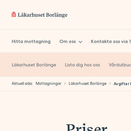
Hitta mottagning
Om oss
Kontakta oss via 
Läkarhuset Borlänge
Lista dig hos oss
Vårdutbu
Om Prima Vård
Styrelse
Aktuell sida:
Mottagningar
Läkarhuset Borlänge
Avgifter
Koncernledning
Kvalitetsarbete
Hållbarhet
Lokaler
Priser