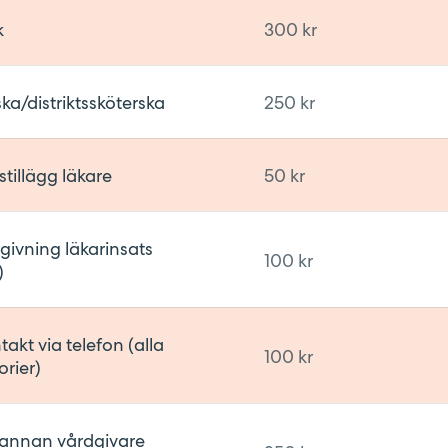
k
300 kr
ka/distriktssköterska
250 kr
illägg läkare
50 kr
givning läkarinsats
100 kr
)
akt via telefon (alla
100 kr
orier)
 annan vårdgivare