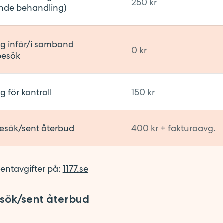
250 kr
nde behandling)
g inför/i samband
0 kr
besök
 för kontroll
150 kr
besök/sent återbud
400 kr + fakturaavg.
entavgifter på:
1177.se
esök/sent återbud