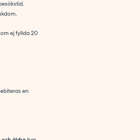
besökstid.
jukdom.
om ej fyllda 20
ebiteras en
har
 och äldre