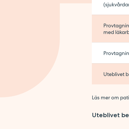
(sjukvårda
Provtagnin
med läkar
Provtagning
Uteblivet 
Läs mer om pati
Uteblivet b