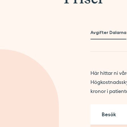
Företagsförvärv
Kontakt
Synpunkter på vården
Pressrum
Avgifter Dalarna
Här hittar ni vå
Högkostnadsskyd
kronor i patien
Besök