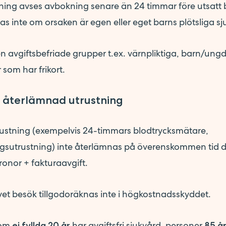
ng avses avbokning senare än 24 timmar före utsatt 
as inte om orsaken är egen eller eget barns plötsliga s
en avgiftsbefriade grupper t.ex. värnpliktiga, barn/ungd
 som har frikort.
t återlämnad utrustning
ustning (exempelvis 24-timmars blodtrycksmätare,
gsutrustning) inte återlämnas på överenskommen tid d
ronor + fakturaavgift.
ivet besök tillgodoräknas inte i högkostnadsskyddet.
dom
har avgiftsfri sjukvård, personer
ej fyllda 20 år
85 år