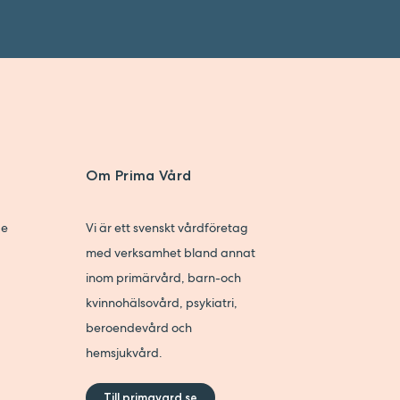
Om Prima Vård
ge
Vi är ett svenskt vårdföretag
med verksamhet bland annat
inom primärvård, barn-och
kvinnohälsovård, psykiatri,
beroendevård och
hemsjukvård.
Till primavard.se