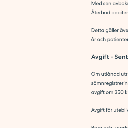
Med sen avbokni
Återbud debiter
Detta gäller äv
år och patienter
Avgift - Sen
Om utlånad utr
sömnregistrerin
avgift om 350 k
Avgift för utebl
Barn och ung