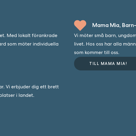
Mama Mia, Barn-
det. Med lokalt förankrade
Vi möter små barn, ungdoma
ård som möter individuella
livet. Hos oss har alla män
som kommer till oss.
TILL MAMA MIA!
 Vi erbjuder dig ett brett
latser i landet.