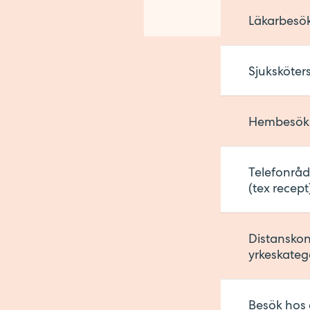
Läkarbesö
Sjuksköters
Hembesökst
Telefonråd
(tex recept
Distanskont
yrkeskateg
Besök hos