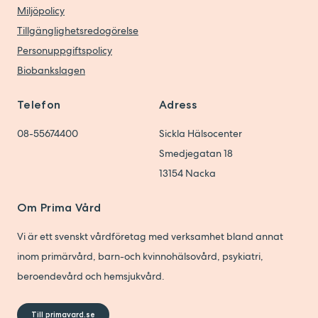
Miljöpolicy
Tillgänglighetsredogörelse
Personuppgiftspolicy
Biobankslagen
Telefon
Adress
08-55674400
Sickla Hälsocenter
Smedjegatan 18
13154
Nacka
Om Prima Vård
Vi är ett svenskt vårdföretag med verksamhet bland annat
inom primärvård, barn-och kvinnohälsovård, psykiatri,
beroendevård och hemsjukvård.
Till primavard.se