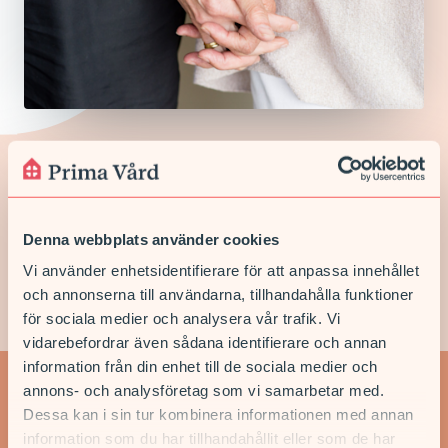
Välj oss som din mottagning
Det är alltid enklare för oss att hjälpa dig både digitalt och
fysiskt om du är listad på vår mottagning.
Denna webbplats använder cookies
Vi använder enhetsidentifierare för att anpassa innehållet
LISTA DIG HOS OSS
och annonserna till användarna, tillhandahålla funktioner
för sociala medier och analysera vår trafik. Vi
vidarebefordrar även sådana identifierare och annan
information från din enhet till de sociala medier och
annons- och analysföretag som vi samarbetar med.
Dessa kan i sin tur kombinera informationen med annan
Nyheter
information som du har tillhandahållit eller som de har