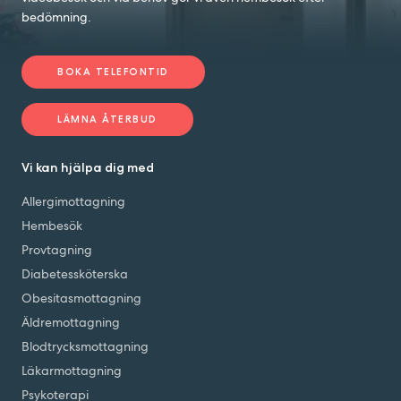
bedömning.
BOKA TELEFONTID
LÄMNA ÅTERBUD
Vi kan hjälpa dig med
Allergimottagning
Hembesök
Provtagning
Diabetessköterska
Obesitasmottagning
Äldremottagning
Blodtrycksmottagning
Läkarmottagning
Psykoterapi