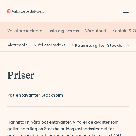
Vallatorpsdoktorn
Lista dig hos oss
Vårdutbud
Kontakt & Ö
Mottagningar
Vallatorpsdoktorn
Patientavgifter Stockholm
Priser
Patientavgifter Stockholm
Här hittar ni våra patientavgifter. Vi följer de avgifter som
gäller inom Region Stockholm. Högkostnadsskyddet för
sjukvård innebär att man inte behöver betala mer än 1 450