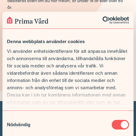
debiteras även om du har frikort, är under 18 år eller över 85
år.
* För intyg gäller inte Region Stockholms vanliga
patientavgifter.
Läs mer om priser för intyg och vaccinationer
här.
Denna webbplats använder cookies
Läs mer om Region Stockholms patientavgifter på:
1177.se
Vi använder enhetsidentifierare för att anpassa innehållet
och annonserna till användarna, tillhandahålla funktioner
för sociala medier och analysera vår trafik. Vi
vidarebefordrar även sådana identifierare och annan
information från din enhet till de sociala medier och
annons- och analysföretag som vi samarbetar med.
Dessa kan i sin tur kombinera informationen med annan
information som du har tillhandahållit eller som de har
samlat in när du har använt deras tjänster.
Samtyckesval
Vi hjälper dig när du
Nödvändig