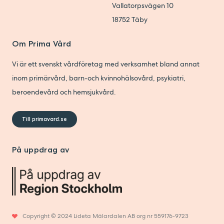
Vallatorpsvägen 10
18752
Täby
Om Prima Vård
Vi är ett svenskt vårdföretag med verksamhet bland annat
inom primärvård, barn-och kvinnohälsovård, psykiatri,
beroendevård och hemsjukvård.
Till primavard.se
På uppdrag av
Copyright © 2024 Lideta Mälardalen AB org nr 559176-9723