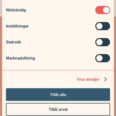
Samtyckesval
Välkommen
Nödvändig
Välj oss som din vårdcentral
genom att lista dig hos oss!
Inställningar
Nyheter
LISTA DIG
Statistik
Marknadsföring
Visa detaljer
Tillåt alla
Tillåt urval