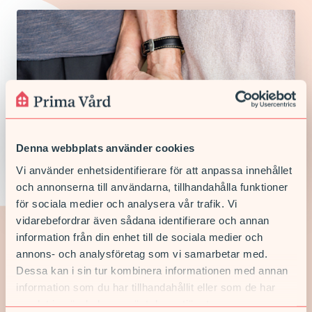
Denna webbplats använder cookies
Vi använder enhetsidentifierare för att anpassa innehållet
och annonserna till användarna, tillhandahålla funktioner
för sociala medier och analysera vår trafik. Vi
Välj oss som din mottagning
vidarebefordrar även sådana identifierare och annan
information från din enhet till de sociala medier och
Det är alltid enklare för oss att hjälpa dig både digitalt och
annons- och analysföretag som vi samarbetar med.
fysiskt om du är listad på vår mottagning.
Dessa kan i sin tur kombinera informationen med annan
information som du har tillhandahållit eller som de har
samlat in när du har använt deras tjänster.
LISTA DIG HOS OSS