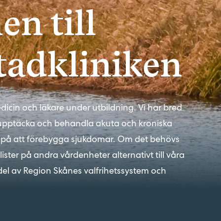
n till
tadkliniken
dicin och läkare under utbildning. Vi har bred
upptäcka och behandla akuta och kroniska
t på att förebygga sjukdomar. Om det behövs
alister på andra vårdenheter alternativt till våra
del av Region Skånes valfrihetssystem och