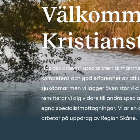
Företagsförvärv
Välkomme
Kontakt
Synpunkter på vården
Kristians
Pressrum
Hos oss arbetar specialister i allmänme
kompetens och god erfarenhet av att 
sjukdomar men vi lägger även stor vik
remitterar vi dig vidare till andra speci
egna specialistmottagningar. Vi är en 
arbetar på uppdrag av Region Skåne.