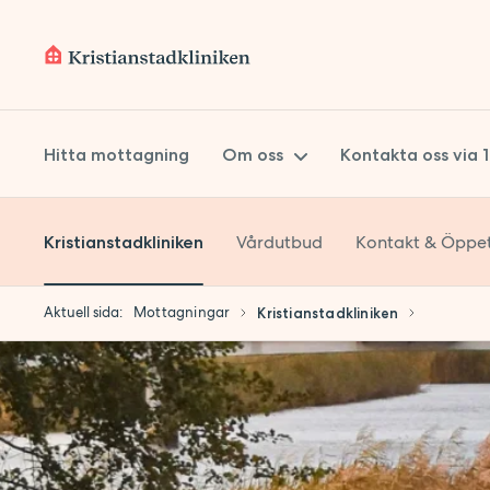
Hitta mottagning
Om oss
Kontakta oss via 
Vårdutbud
Kontakt & Öppet
Kristianstadkliniken
Om Prima Vård
Styrelse
Aktuell sida:
Mottagningar
Kristianstadkliniken
Koncernledning
Kvalitetsarbete
Hållbarhet
Lokaler