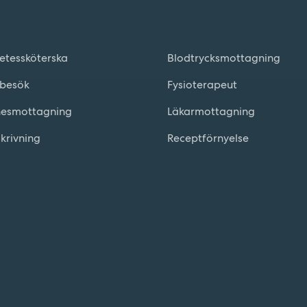
etessköterska
Blodtrycksmottagning
besök
Fysioterapeut
esmottagning
Läkarmottagning
skrivning
Receptförnyelse