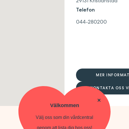
29131
Kristianstad
Telefon
044-280200
MER INFORMA
KONTAKTA OSS VI
Välkommen
Välj oss som din vårdcentral
genom att lista dig hos oss!