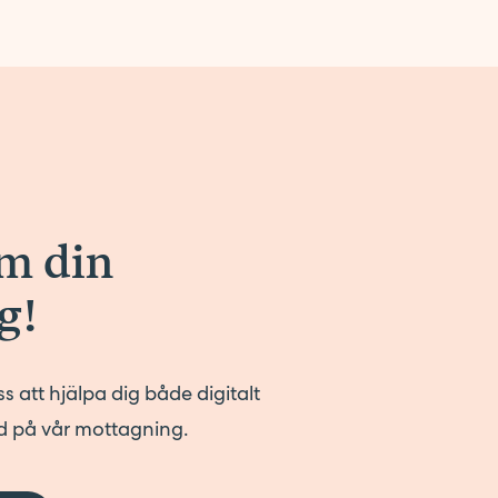
om din
g!
ss att hjälpa dig både digitalt
ad på vår mottagning.