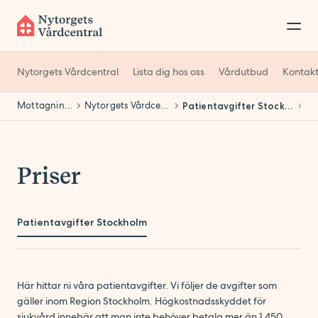
Nytorgets Vårdcentral
Lista dig hos oss
Vårdutbud
Kontakt
Mottagningar
Nytorgets Vårdcentral
Patientavgifter Stockholm
Priser
Patientavgifter Stockholm
Här hittar ni våra patientavgifter. Vi följer de avgifter som
gäller inom Region Stockholm. Högkostnadsskyddet för
sjukvård innebär att man inte behöver betala mer än 1 450