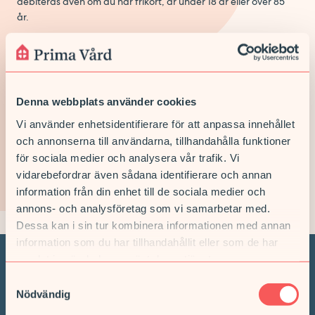
debiteras även om du har frikort, är under 18 år eller över 85
år.
* För intyg gäller inte Region Stockholms vanliga
patientavgifter.
Läs mer om priser för intyg och vaccinationer
här.
Läs mer om Region Stockholms patientavgifter på:
1177.se
Denna webbplats använder cookies
Vi använder enhetsidentifierare för att anpassa innehållet
och annonserna till användarna, tillhandahålla funktioner
för sociala medier och analysera vår trafik. Vi
vidarebefordrar även sådana identifierare och annan
information från din enhet till de sociala medier och
annons- och analysföretag som vi samarbetar med.
Dessa kan i sin tur kombinera informationen med annan
information som du har tillhandahållit eller som de har
samlat in när du har använt deras tjänster.
Samtyckesval
Vi hjälper dig när du
Nödvändig