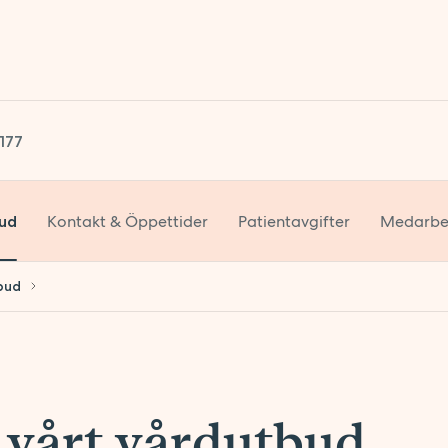
1177
Kontakt & Öppettider
Patientavgifter
Medarbe
ud
bud
u vårt vårdutbud