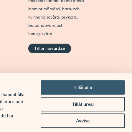
med verksamhet bland annat
inom primärvård, barn-och
kvinnohälsovård, psykiatri,
beroendevård och
hemsjukvård.
Till primavard.se
Tillåt alla
illhandahålla
ifierare och
Tillåt urval
vi
 du har
er
Avvisa