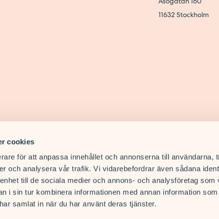
Åsögatan 160
 på Åsö vårdcentral, Ersta vårdcentral och Hammarby
11632
Stockholm
g.
inte vara listade på vårdcentralen för att komma till
ler t.om. 1/4 2022 (därefter hänvisas vi till de nya
 och ungdomar består av tre leg. psykologer och en
dsfria.
r cookies
rare för att anpassa innehållet och annonserna till användarna, t
söka psykolog för mitt barn?
er och analysera vår trafik. Vi vidarebefordrar även sådana ident
 enhet till de sociala medier och annons- och analysföretag som 
 i sin tur kombinera informationen med annan information som
 tid direkt till våra barnpsykologer. När du ringer komm
e har samlat in när du har använt deras tjänster.
04-2213
r: