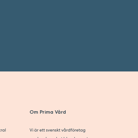
Om Prima Vård
a
ral
Vi är ett svenskt vårdföretag