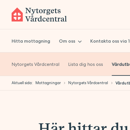
Hitta mottagning
Om oss
Kontakta oss via 
Nytorgets Vårdcentral
Lista dig hos oss
Vårdutb
Om Prima Vård
Styrelse
Aktuell sida:
Mottagningar
Nytorgets Vårdcentral
Vårdut
Koncernledning
Kvalitetsarbete
Hållbarhet
Lokaler
Här hittar d