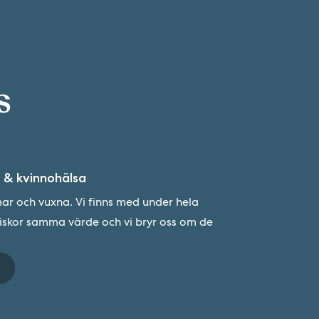
tt
s
 & kvinnohälsa
r och vuxna. Vi finns med under hela
niskor samma värde och vi bryr oss om de