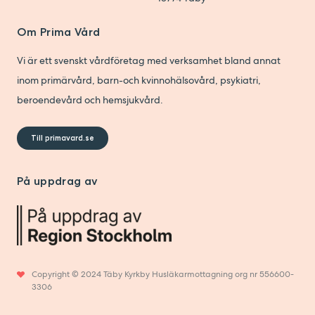
Om Prima Vård
Vi är ett svenskt vårdföretag med verksamhet bland annat
inom primärvård, barn-och kvinnohälsovård, psykiatri,
beroendevård och hemsjukvård.
Till primavard.se
På uppdrag av
Copyright © 2024 Täby Kyrkby Husläkarmottagning org nr 556600-
3306