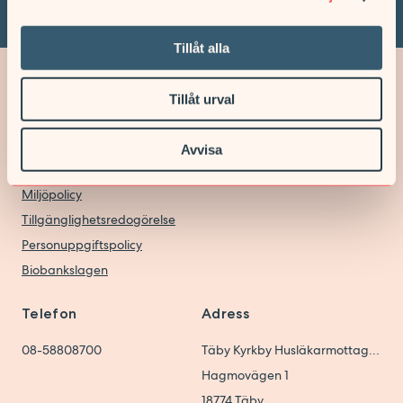
Tillåt alla
Tillåt urval
Cookie inställningar
Avvisa
Cookie Policy
Miljöpolicy
Tillgänglighetsredogörelse
Personuppgiftspolicy
Biobankslagen
Telefon
Adress
08-58808700
Täby Kyrkby Husläkarmottagning
Hagmovägen 1
18774
Täby